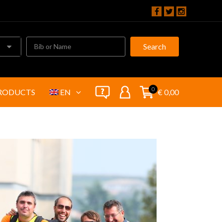
Search
0
RODUCTS
EN
€ 0,00