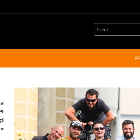
Event
P
el
99
,
gli
 un