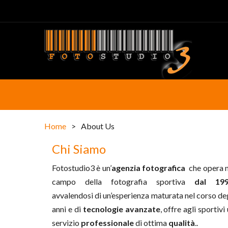
Home
>
About Us
Chi Siamo
Fotostudio3 è un’
agenzia fotografica
che opera n
campo della fotografia sportiva
dal 19
avvalendosi di un’esperienza maturata nel corso de
anni e di
tecnologie avanzate
, offre agli sportivi
servizio
professionale
di ottima
qualità
..