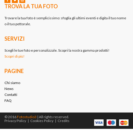
TROVA LA TUA FOTO
Trovare la tua foto è semplicissimo: sfoglia gli ultimi eventi e digita il tuo nome
o il tuo pettorale.
SERVIZI
Scegli le tue foto e personalizzale. Scopri la nostra gamma prodotti!
Scopri di più!
PAGINE
Chi siamo
News
Contatti
FAQ
© 2016
Fotostudio3
| All rights reserved.
Privacy Policy
|
Cookies Policy
|
Credits