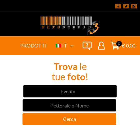
0
PRODOTTI
IT
€ 0,00
Trova
le
tue
foto
!
Evento
Cerca