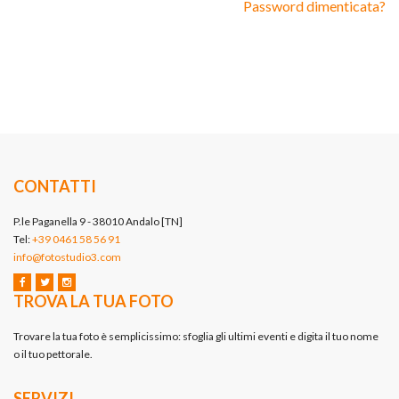
Password dimenticata?
CONTATTI
P.le Paganella 9 - 38010 Andalo [TN]
Tel:
+39 0461 58 56 91
info@fotostudio3.com
TROVA LA TUA FOTO
Trovare la tua foto è semplicissimo: sfoglia gli ultimi eventi e digita il tuo nome
o il tuo pettorale.
SERVIZI