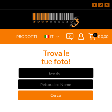
0
PRODOTTI
IT
€ 0,00
Trova
le
tue
foto
!
Evento
Cerca