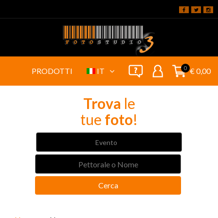
0
PRODOTTI
IT
€ 0,00
Trova
le
tue
foto
!
Evento
Cerca