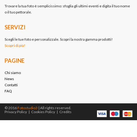
Trovare la tua foto è semplicissimo: sfoglia gli ultimi eventi e digita il tuo nome
o il tuo pettorale.
SERVIZI
Scegli le tue foto e personalizzale. Scopri la nostra gamma prodotti!
Scopri di più!
PAGINE
Chi siamo
News
Contatti
FAQ
© 2016
Fotostudio3
| All rights reserved.
Privacy Policy
|
Cookies Policy
|
Credits