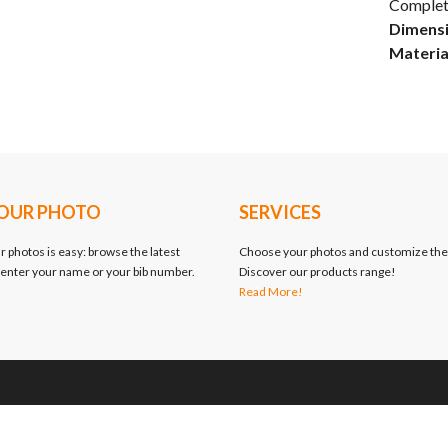
Completa
Dimensi
Materia
YOUR PHOTO
SERVICES
r photos is easy: browse the latest
Choose your photos and customize th
 enter your name or your bib number.
Discover our products range!
Read More!