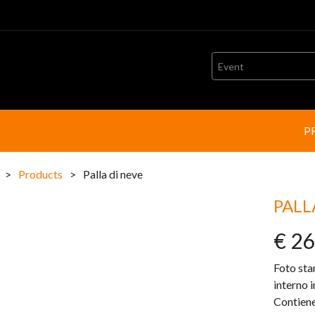
Event
P
>
Products
>
Palla di neve
PALL
€ 26
Foto sta
interno 
Contiene