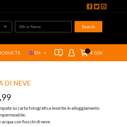
Search
0
RODUCTS
EN
€ 0,00
A DI NEVE
,99
mpate su carta fotografica inserite in alloggiamento
impermeabile.
 acqua con fiocchi di neve.