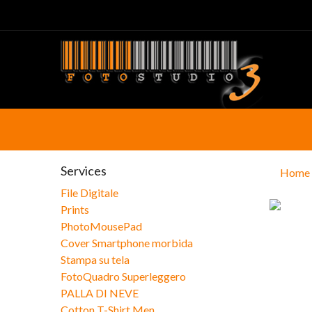
Services
Home
File Digitale
Prints
PhotoMousePad
Cover Smartphone morbida
Stampa su tela
FotoQuadro Superleggero
PALLA DI NEVE
Cotton T-Shirt Men