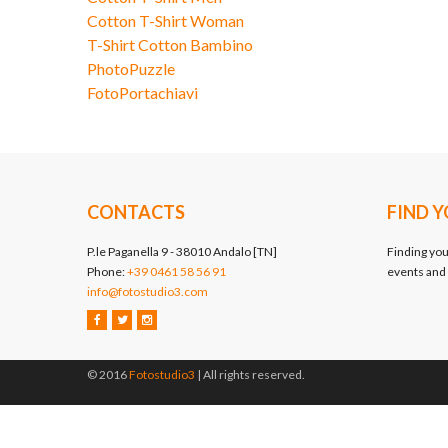
Cotton T-Shirt Woman
T-Shirt Cotton Bambino
PhotoPuzzle
FotoPortachiavi
CONTACTS
FIND 
P.le Paganella 9 - 38010 Andalo [TN]
Finding you
Phone:
+39 0461 58 56 91
events and
info@fotostudio3.com
© 2016
Fotostudio3
| All rights reserved.