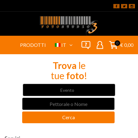
0
PRODOTTI
IT
€ 0,00
Trova
le
tue
foto
!
Evento
Cerca