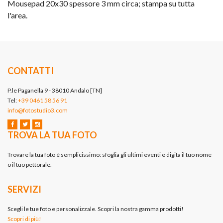
Mousepad 20x30 spessore 3 mm circa; stampa su tutta
l'area.
CONTATTI
P.le Paganella 9 - 38010 Andalo [TN]
Tel:
+39 0461 58 56 91
info@fotostudio3.com
TROVA LA TUA FOTO
Trovare la tua foto è semplicissimo: sfoglia gli ultimi eventi e digita il tuo nome
o il tuo pettorale.
SERVIZI
Scegli le tue foto e personalizzale. Scopri la nostra gamma prodotti!
Scopri di più!