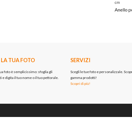
cm
Anello p
 LA TUA FOTO
SERVIZI
ua foto è semplicissimo: sfoglia gli
Scegli le tue foto e personalizzale. Scopr
i e digita il tuo nome o il tuo pettorale.
gamma prodotti!
Scopri di più!