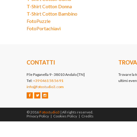
T-Shirt Cotton Donna
T-Shirt Cotton Bambino
FotoPuzzle
FotoPortachiavi
CONTATTI
TROVA
P.le Paganella 9 - 38010 Andalo [TN]
Trovare la t
Tel:
+39 0461 58 56 91
ultimi event
info@fotostudio3.com
© 2016
Fotostudio3
| All rights reserved.
Privacy Policy
|
Cookies Policy
|
Credits