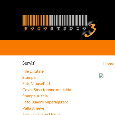
Servizi
Home
File Digitale
Stampa
FotoMousePad
Cover Smartphone morbida
Stampa su tela
FotoQuadro Superleggero
Palla di neve
T-Shirt Cotton Uomo