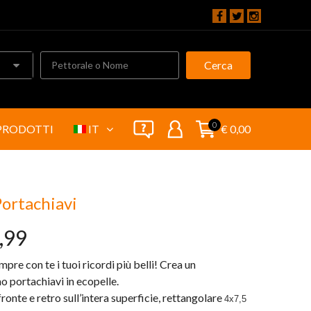
Cerca
0
PRODOTTI
IT
€ 0,00
ortachiavi
,99
pre con te i tuoi ricordi più belli! Crea un
mo portachiavi in ecopelle.
ronte e retro sull’intera superficie, rettangolare
4x7,5