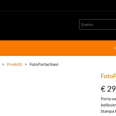
Evento
>
Prodotti
>
FotoPortachiavi
FotoP
€ 29
Porta sem
bellissi
Stampa f