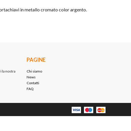
ortachiavi in metallo cromato color argento.
PAGINE
i la nostra
Chi siamo
News
Contatti
FAQ